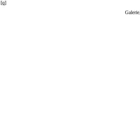
[q]
Galerie