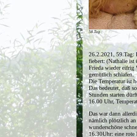
58.Tag
26.2.2021, 59.Tag: H
fiebert: (Nathalie i
Frieda wieder eifri
gemütlich schlafen.
Die Temperatur ist h
Das bedeutet, daß so
Stunden starten dürf
16.00 Uhr, Temperatu
Das war dann allerd
nämlich plötzlich an 
wunderschöne schnel
16.30Uhr: eine rote