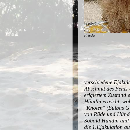
Frieda
verschiedene Ejakul
Abschnitt des Penis 
erigiertem Zustand e
Hündin erreicht, wob
"Knoten" (Bulbus Gla
von Rüde und Hündin
Sobald Hündin und 
die 1.Ejakulation a