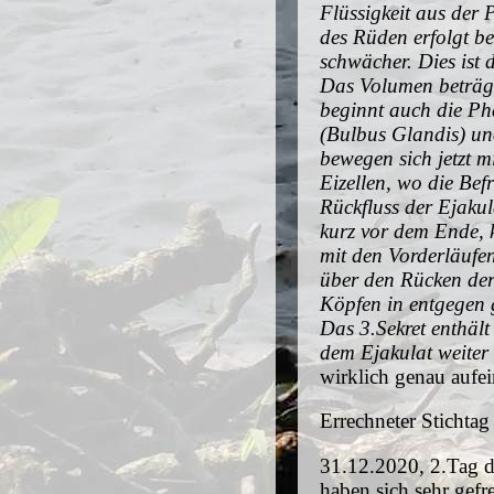
Flüssigkeit aus der 
des Rüden erfolgt b
schwächer. Dies ist 
Das Volumen beträgt
beginnt auch die Ph
(Bulbus Glandis) un
bewegen sich jetzt m
Eizellen, wo die Be
Rückfluss der Ejaku
kurz vor dem Ende, 
mit den Vorderläufe
über den Rücken der
Köpfen in entgegen 
Das 3.Sekret enthäl
dem Ejakulat weiter
wirklich genau aufe
Errechneter Stichtag
31.12.2020, 2.Tag de
haben sich sehr gefre