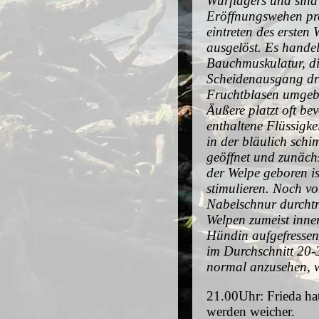
Wurflagers und sind
Eröffnungswehen pre
eintreten des erste
ausgelöst. Es hande
Bauchmuskulatur, di
Scheidenausgang drü
Fruchtblasen umgebe
Äußere platzt oft be
enthaltene Flüssigke
in der bläulich sch
geöffnet und zunäch
der Welpe geboren is
stimulieren. Noch v
Nabelschnur durchtr
Welpen zumeist inner
Hündin aufgefressen
im Durchschnitt 20-
normal anzusehen, we
21.00Uhr: Frieda ha
werden weicher.